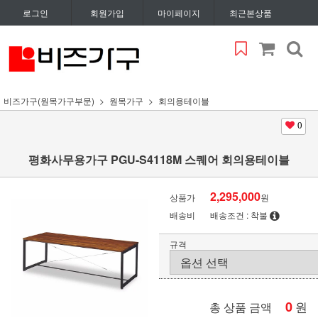
로그인
회원가입
마이페이지
최근본상품
비즈가구(원목가구부문)
원목가구
회의용테이블
0
평화사무용가구 PGU-S4118M 스퀘어 회의용테이블
2,295,000
상품가
원
배송비
배송조건 : 착불
규격
0
원
총 상품 금액