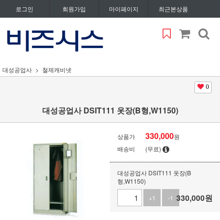
로그인
회원가입
마이페이지
최근본상품
대성공업사
철제캐비넷
0
대성공업사 DSIT111 옷장(B형,W1150)
330,000
상품가
원
배송비
(무료)
대성공업사 DSIT111 옷장(B
형,W1150)
330,000
원
+1
-1