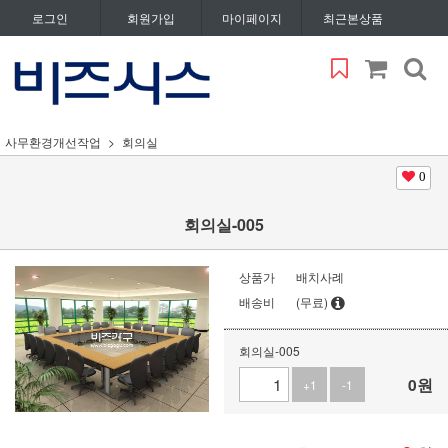
로그인
회원가입
마이페이지
최근본상품
사무환경개선작업
회의실
0
회의실-005
상품가
배치사례
배송비
(무료)
회의실-005
0
원
+1
-1