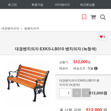
로그인
회원가입
마이페이지
최근본상품
대경벤치의자
등벤치의자
0
대경벤치의자 EXKS-LB010 벤치의자 (녹청색)
512,000
상품가
원
배송비
배송조건 : 착불
대경벤치의자 EXKS-LB010 벤
치의자 (녹청색)
512,000
원
+1
-1
512,000
원
총 상품 금액