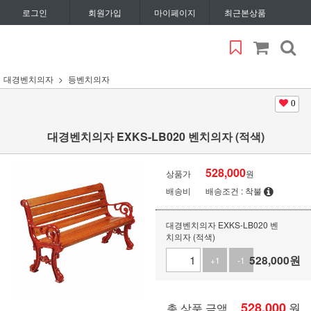
로그인
회원가입
마이페이지
최근본상품
대경벤치의자
등벤치의자
0
대경벤치의자 EXKS-LB020 벤치의자 (적색)
528,000
상품가
원
배송비
배송조건 : 착불
대경벤치의자 EXKS-LB020 벤
치의자 (적색)
528,000
원
+1
-1
528,000
원
총 상품 금액